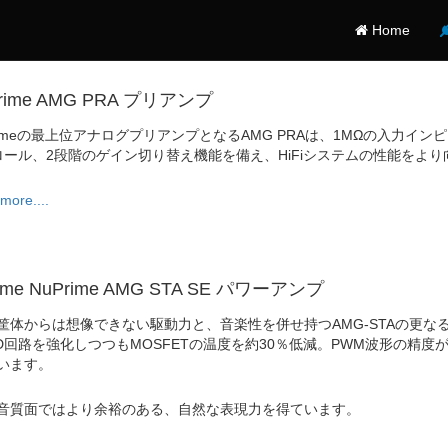
Home
rime AMG PRA プリアンプ
rimeの最上位アナログプリアンプとなるAMG PRAは、1MΩの入力
ロール、2段階のゲイン切り替え機能を備え、HiFiシステムの性能をよ
more....
ime NuPrime AMG STA SE パワーアンプ
筐体からは想像できない駆動力と、音楽性を併せ持つAMG-STAの更なるブ
ss-D回路を強化しつつもMOSFETの温度を約30％低減。PWM波形の
います。
音質面ではより余裕のある、自然な表現力を得ています。