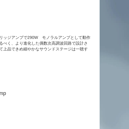
さらにブリッジアンプで290W モノラルアンプとして動作
せるべく、より進化した偶数次高調波回路で設計さ
して上品できめ細やかなサウンドステージは一聴す
amp