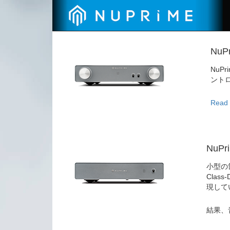
NuP
NuP
ント
Read 
NuPr
小型の
Cla
現して
結果、