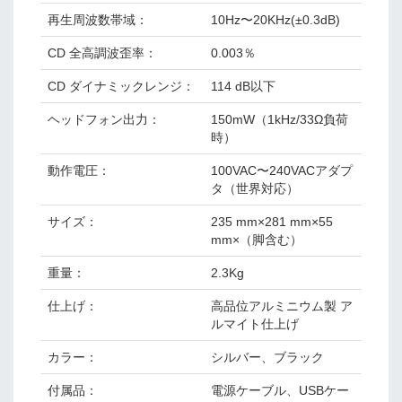
再生周波数帯域：
10Hz〜20KHz(±0.3dB)
CD 全高調波歪率：
0.003％
CD ダイナミックレンジ：
114 dB以下
ヘッドフォン出力：
150mW（1kHz/33Ω負荷
時）
動作電圧：
100VAC〜240VACアダプ
タ（世界対応）
サイズ：
235 mm×281 mm×55
mm×（脚含む）
重量：
2.3Kg
仕上げ：
高品位アルミニウム製 ア
ルマイト仕上げ
カラー：
シルバー、ブラック
付属品：
電源ケーブル、USBケー