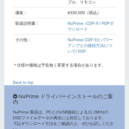
ブル、リモコン
価格：
¥330,000（税込）
取扱説明書：
NuPrime -CDP-9 / PDPダ
ウンロード
その他：
NuPrime CDP-9とパワー
アンプとの接続方法につ
いて/ PDF
＊仕様や価格は予告無く変更する場合があります。
Back to top
NuPrime ドライバーインストールのご案
内
NuPrime 製品は、PCとのUSB接続による11.2MHzの
DSDファイルデータの再生にも対応しております。
下記ダウンロード方法をご確認の上、ぜひお試しくださ