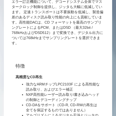
エラー訂正機能について、デコードシステム全体でマス
タークロック制御を提供し、ジッタも大幅に低減してい
ます。 定速トランスポートは不要振動を低減し、製造偏
差のあるディスク読み取り性能の向上にも貢献していま
す。高性能DACは、CD フォーマットを最高のサンプリ
ングレートによるPCM、またはDSD （最大32bit /
768kHzおよびDSD512）まで変換でき、デジタル出力に
ついては768kHzまでサンプリングレートを選択できま
す。
特徴
高精度なCD再生
強力なARMチップLPC2103F による高性能な
読み取り、およびエラー補正
NXP高性能レーザー読み取り/書き込みヘッド
の制御とデコーディングチップ
CD-DAをサポート（CD-R, CD-RWの再生は
全てを保証するものではありません）
アルゴリズムによるデジタル干渉とジッタの