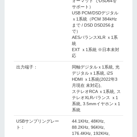
ォーマット でDSD64を
サポート）
USB PCM/DSDデジタル
ｘ1系統（PCM 384kHz
まで / DSD DSD256ま
で）
AESバランスXLR ｘ1系
統
EXT ｘ1系統 ※日本未対
応
出力端子：
同軸デジタルｘ1系統, 光
デジタルｘ1系統, i2S
HDMI ｘ1系統(2022年3
月現在 未対応),
ステレオRCA ｘ1系統, ス
テレオXLRバランス ｘ1
系統, 3.5mmイヤホンｘ1
系統
USBサンプリングレー
44.1KHz, 48KHz,
ト：
88.2KHz, 96KHz,
176.4KHz, 192KHz,